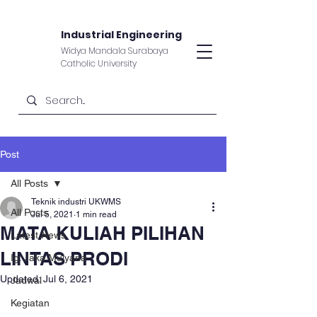
Industrial Engineering
Widya Mandala Surabaya
Catholic University
Post
All Posts
Teknik industri UKWMS
All Posts
Jul 5, 2021
1 min read
MATA KULIAH PILIHAN
Latest News
LINTAS PRODI
Ig. Jaka Mulyana
Updated:
Jul 6, 2021
Jadwal
Kegiatan