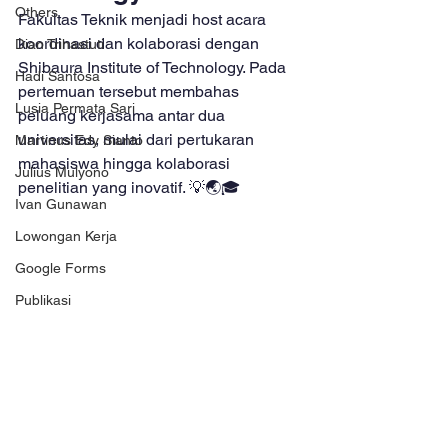
Others
Fakultas Teknik menjadi host acara 
koordinasi dan kolaborasi dengan 
Dian Trihastuti
Shibaura Institute of Technology. Pada 
Hadi Santosa
pertemuan tersebut membahas 
Lusia Permata Sari
peluang kerjasama antar dua 
universitas, mulai dari pertukaran 
Martinus Edy Sianto
mahasiswa hingga kolaborasi 
Julius Mulyono
penelitian yang inovatif. 💡🌏🎓 
Ivan Gunawan
Lowongan Kerja
Google Forms
Publikasi