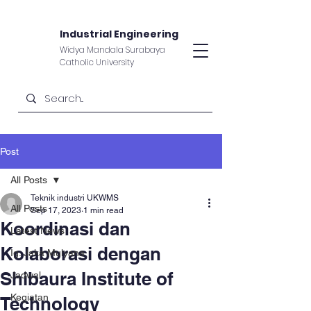
Industrial Engineering
Widya Mandala Surabaya
Catholic University
Post
All Posts
Teknik industri UKWMS
All Posts
Sep 17, 2023
1 min read
Koordinasi dan
Latest News
Kolaborasi dengan
Ig. Jaka Mulyana
Shibaura Institute of
Jadwal
Kegiatan
Technology